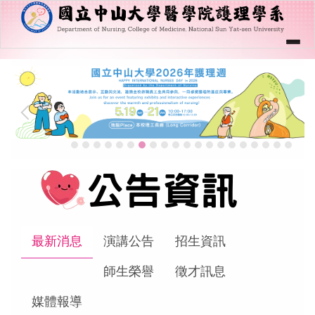
跳
到
主
要
內
回首頁
｜
中山大學
｜
醫學院
｜
English
｜
容
網站管理
區
塊
關於學系
學系成員
學制課程
招生資訊
學生專區
最新消息
演講公告
招生資訊
規章辦法
師生榮譽
徵才訊息
教學資源管理系統
媒體報導