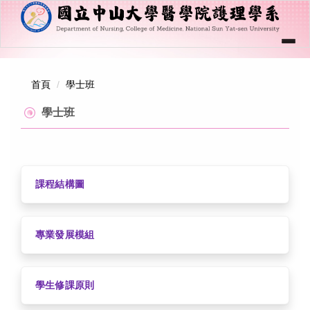
跳
到
主
要
內
回首頁
｜
中山大學
｜
醫學院
｜
English
｜
容
首頁
學士班
網站管理
區
塊
學士班
關於學系
學系成員
學制課程
課程結構圖
招生資訊
學生專區
專業發展模組
規章辦法
學生修課原則
教學資源管理系統