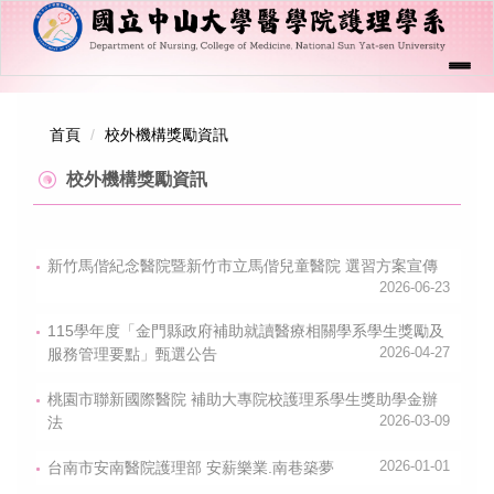
跳
到
主
要
內
回首頁
｜
中山大學
｜
醫學院
｜
English
｜
容
首頁
校外機構獎勵資訊
網站管理
區
塊
校外機構獎勵資訊
關於學系
學系成員
新竹馬偕紀念醫院暨新竹市立馬偕兒童醫院 選習方案宣傳
學制課程
2026-06-23
招生資訊
115學年度「金門縣政府補助就讀醫療相關學系學生獎勵及
服務管理要點」甄選公告
2026-04-27
學生專區
桃園市聯新國際醫院 補助大專院校護理系學生獎助學金辦
規章辦法
法
2026-03-09
教學資源管理系統
台南市安南醫院護理部 安薪樂業.南巷築夢
2026-01-01