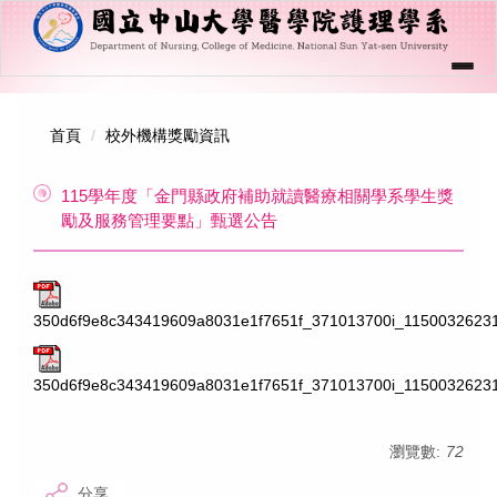
跳
到
主
要
內
回首頁
｜
中山大學
｜
醫學院
｜
English
｜
容
首頁
校外機構獎勵資訊
網站管理
區
塊
關於學系
115學年度「金門縣政府補助就讀醫療相關學系學生獎
勵及服務管理要點」甄選公告
學系成員
學制課程
350d6f9e8c343419609a8031e1f7651f_371013700i_11500326231_
招生資訊
學生專區
350d6f9e8c343419609a8031e1f7651f_371013700i_11500326231
規章辦法
瀏覽數:
72
教學資源管理系統
分享